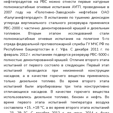
нефтепродуктов на РВС можно отнести первые натурные
полномасштабные огневые испытания АУГП, проведенные в
2007 году на «Полотняно-Заводской» нефтебазе ОАО
«Калуганефтепродукт». В испытаниях по тушению диоксидом
углерода вертикального стального резервуара применялся
РВС-2000 с частично демонтированной крышей и дизельным
топливом. Вторым этапом исследований стали
полномасштабные огневые испытания на полигоне 5-го
отряда федеральной противопожарной службы ГУ МЧС РФ по
Республике Башкортостан в г. Уфа. С декабря 2011 г. по
февраль 2012 г. испытаниям подвергся резервуар РВС-5000 с
полностью демонтированной крышей. Отличие второго этапа
испытаний от первого состояло в следующем. Первый этап
испытаний проводился при неизменной конструкции
насадков, а в качестве горючего вещества применялось
только дизельное топливо. Во время второго этапа
испытаний были апробированы три типа конструктивно
отличающихся насадков. В качестве горючего вещества
использовались дизельное топливо, бензин и нефть. Во
время первого этапа испытаний температура воздуха
составляла +15…+18 °С, а во время второго этапа испытаний
– -23…-29 °С. С декабря 2012 г. по июнь 2014 г. была