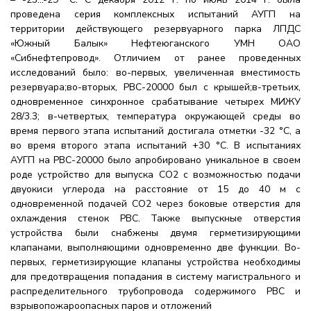
проведена серия комплексных испытаний АУГП на
территории действующего резервуарного парка ЛПДС
«Южный Балык» Нефтеюганского УМН ОАО
«Сибнефтепровод». Отличием от ранее проведенных
исследований было: во-первых, увеличенная вместимость
резервуара;во-вторых, РВС-20000 был с крышей;в-третьих,
одновременное синхронное срабатывание четырех МИЖУ
28/3.3; в-четвертых, температура окружающей среды во
время первого этапа испытаний достигала отметки -32 °С, а
во время второго этапа испытаний +30 °С. В испытаниях
АУГП на РВС-20000 было апробировано уникальное в своем
роде устройство для выпуска СО2 с возможностью подачи
двуокиси углерода на расстояние от 15 до 40 м с
одновременной подачей СО2 через боковые отверстия для
охлаждения стенок РВС. Также выпускные отверстия
устройства были снабжены двумя герметизирующими
клапанами, выполняющими одновременно две функции. Во-
первых, герметизирующие клапаны устройства необходимы
для предотвращения попадания в систему магистрального и
распределительного трубопровода содержимого РВС и
взрывопожароопасных паров и отложений