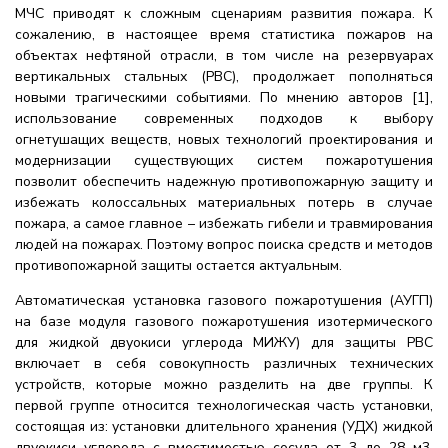
МЧС приводят к сложным сценариям развития пожара. К
сожалению, в настоящее время статистика пожаров на
объектах нефтяной отрасли, в том числе на резервуарах
вертикальных стальных (РВС), продолжает пополняться
новыми трагическими событиями. По мнению авторов [1],
использование современных подходов к выбору
огнетушащих веществ, новых технологий проектирования и
модернизации существующих систем пожаротушения
позволит обеспечить надежную противопожарную защиту и
избежать колоссальных материальных потерь в случае
пожара, а самое главное – избежать гибели и травмирования
людей на пожарах. Поэтому вопрос поиска средств и методов
противопожарной защиты остается актуальным.
Автоматическая установка газового пожаротушения (АУГП)
на базе модуля газового пожаротушения изотермического
для жидкой двуокиси углерода МИЖУ) для защиты РВС
включает в себя совокупность различных технических
устройств, которые можно разделить на две группы. К
первой группе относится технологическая часть установки,
состоящая из: установки длительного хранения (УДХ) жидкой
двуокиси углерода с вместимостью сосуда от 3 до 28 м3,